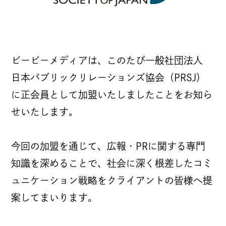
NEWS
ビービーメディアは、このたび一般社団法人
COMPANY
日本パブリックリレーションズ協会（PRSJ）
理念
に正会員として加盟いたしましたことをお知ら
せいたします。
カルチャー
BB MAGAZINE
代表メッセージ
今回の加盟を通じて、広報・PRに関する専門
あゆみ
知識を深めることで、社会に深く根差したコミ
拠点紹介
ュニケーション戦略をクライアントの皆様へ提
JOIN US
案してまいります。
採用情報