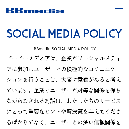
S
O
C
I
A
L
M
E
D
I
A
P
O
L
I
C
Y
CONTENTS
B
B
m
e
d
i
a
S
O
C
I
A
L
M
E
D
I
A
P
O
L
I
C
Y
ビービーメディアは、企業がソーシャルメディ
OUR SERVICE
アに参加しユーザーとの積極的なコミュニケー
ションを行うことは、大変に意義があると考え
ています。企業とユーザーが対等な関係を保ち
WORKS
ながらなされる対話は、わたしたちのサービス
にとって重要なヒントや解決策を与えてくださ
受賞歴
るばかりでなく、ユーザーとの深い信頼関係を