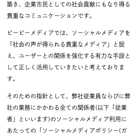
築き、企業市民としての社会貢献にもなり得る
NEWS
貴重なコミュニケーションです。
ビービーメディアでは、ソーシャルメディアを
COMPANY
「社会の声が得られる貴重なメディア」と捉
え、ユーザーとの関係を強化する有力な手段と
理念
して正しく活用していきたいと考えておりま
カルチャー
す。
BB MAGAZINE
代表メッセージ
あゆみ
そのための指針として、弊社従業員ならびに弊
社の業務にかかわる全ての関係者(以下「従業
拠点紹介
JOIN US
者」といいます)のソーシャルメディア利用に
あたっての「ソーシャルメディアポリシー(ガ
採用情報