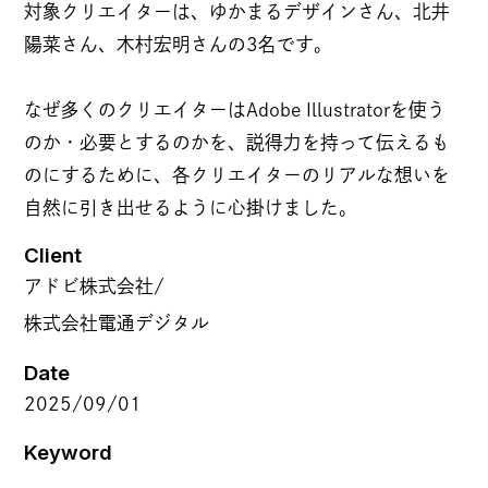
対象クリエイターは、ゆかまるデザインさん、北井
NEWS
陽菜さん、木村宏明さんの3名です。
なぜ多くのクリエイターはAdobe Illustratorを使う
COMPANY
のか・必要とするのかを、説得力を持って伝えるも
のにするために、各クリエイターのリアルな想いを
理念
自然に引き出せるように心掛けました。
カルチャー
Client
BB MAGAZINE
アドビ株式会社/
代表メッセージ
株式会社電通デジタル
あゆみ
Date
拠点紹介
2025/09/01
JOIN US
Keyword
採用情報