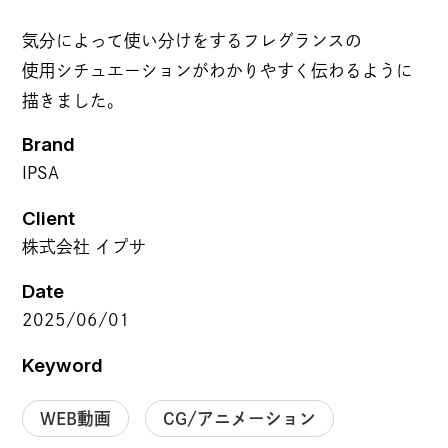
NEWS
気分によって使い分けをするフレグランスの
使用シチュエーションがわかりやすく伝わるように
描きました。
COMPANY
Brand
IPSA
理念
Client
カルチャー
株式会社 イプサ
BB MAGAZINE
代表メッセージ
Date
あゆみ
2025/06/01
拠点紹介
Keyword
JOIN US
WEB動画
CG/アニメーション
採用情報