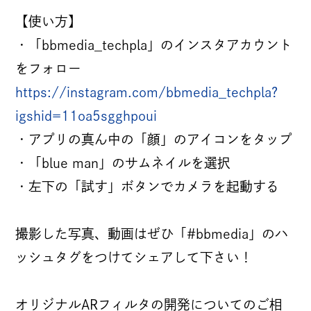
NEWS
【使い方】
・「bbmedia_techpla」のインスタアカウント
をフォロー
COMPANY
https://instagram.com/bbmedia_techpla?
igshid=11oa5sgghpoui
理念
・アプリの真ん中の「顔」のアイコンをタップ
カルチャー
・「blue man」のサムネイルを選択
BB MAGAZINE
代表メッセージ
・左下の「試す」ボタンでカメラを起動する
あゆみ
撮影した写真、動画はぜひ「#bbmedia」のハ
拠点紹介
ッシュタグをつけてシェアして下さい！
JOIN US
採用情報
オリジナルARフィルタの開発についてのご相