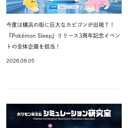
個人情報の開示について
今度は横浜の街に巨大なカビゴンが出現？！
『Pokémon Sleep』リリース3周年記念イベン
ソーシャルメディアポリシー
トの全体企画を担当！
2026.08.05
制作業務における基本方針
JP
EN