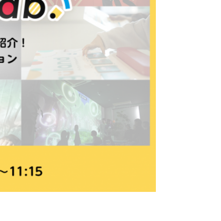
JP
EN