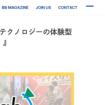
BB MAGAZINE
JOIN US
CONTACT
×テクノロジーの体験型
倫理憲章
」』
反社会的勢力に対する基本方針
情報セキュリティ方針
プライバシーポリシー
個人情報の開示について
ソーシャルメディアポリシー
制作業務における基本方針