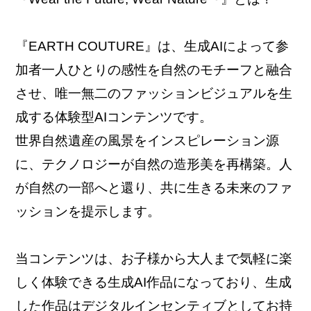
情報セキュリティ方針
『EARTH COUTURE』は、生成AIによって参
加者一人ひとりの感性を自然のモチーフと融合
プライバシーポリシー
させ、唯一無二のファッションビジュアルを生
成する体験型AIコンテンツです。
個人情報の開示について
世界自然遺産の風景をインスピレーション源
に、テクノロジーが自然の造形美を再構築。人
ソーシャルメディアポリシー
が自然の一部へと還り、共に生きる未来のファ
ッションを提示します。
制作業務における基本方針
当コンテンツは、お子様から大人まで気軽に楽
しく体験できる生成AI作品になっており、生成
した作品はデジタルインセンティブとしてお持