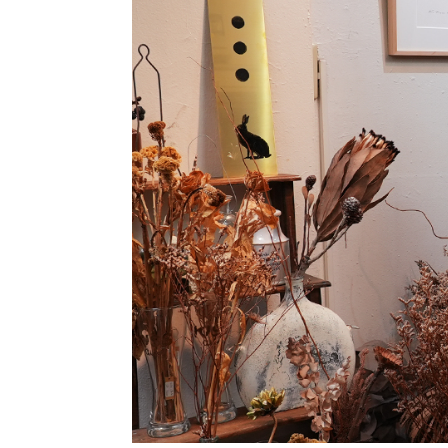
理念
カルチャー
代表メッ
BB MAGAZINE
JOIN US
採用情報
パートナー募集
CONTACT
お仕事のご依頼・ご相談
その