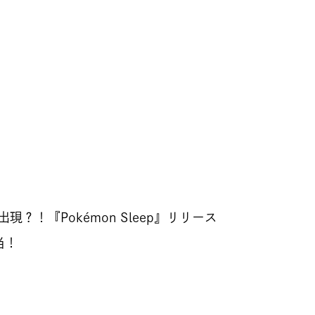
？！『Pokémon Sleep』リリース
当！