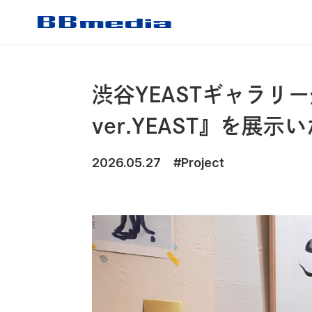
CONTENTS
渋谷YEASTギャラリー
ver.YEAST』を展
OUR SERVICE
2026.05.27
#Project
WORKS
受賞歴
NEWS
COMPANY