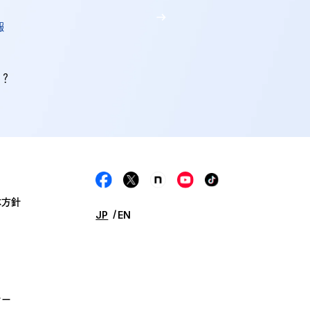
報
か？
本方針
JP
EN
シー