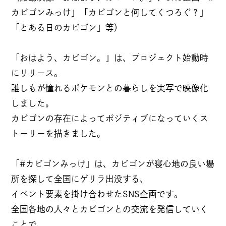
パートナー募集
カビゴンみっけ」「カビゴンと何してくつろぐ？」
CONTACT
「とある日のカビゴン」等）
お仕事のご依頼・ご相談
「おはよう、カビゴン。」は、プロジェクト始動時
にリリース。
その他お問い合わせ
誰しもが憧れるポケモンとの暮らしを実写で映像化
しました。
倫理憲章
カビゴンの存在によってポジティブになっていくス
トーリーを描きました。
反社会的勢力に対する基本方針
「#カビゴンみっけ」は、カビゴンが寝心地の良い場
所を探して全国にゲリラ出没する、
情報セキュリティ方針
イベント要素を掛け合わせたSNS企画です。
全国各地の人々とカビゴンとの交流を発信していく
ことで、
プライバシーポリシー