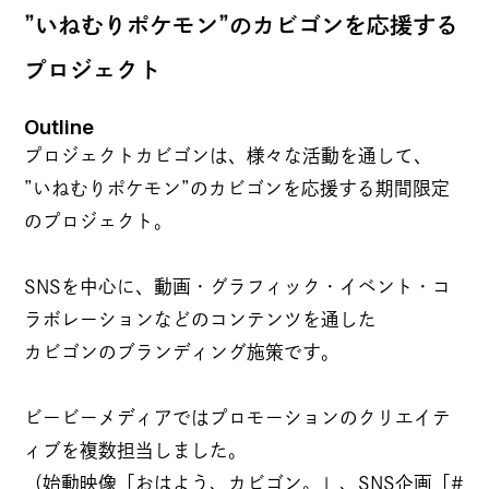
NEWS
”いねむりポケモン”のカビゴンを応援する
プロジェクト
Outline
COMPANY
プロジェクトカビゴンは、様々な活動を通して、
”いねむりポケモン”のカビゴンを応援する期間限定
理念
のプロジェクト。
カルチャー
BB MAGAZINE
SNSを中心に、動画・グラフィック・イベント・コ
代表メッセージ
ラボレーションなどのコンテンツを通した
あゆみ
カビゴンのブランディング施策です。
拠点紹介
JOIN US
ビービーメディアではプロモーションのクリエイテ
ィブを複数担当しました。
採用情報
（始動映像「おはよう、カビゴン。」、SNS企画「#